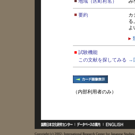
■
地域（区町村名）
み
■
要約
カ
る
よ
■
試験機能
この文献を探してみる
→
（内部利用者のみ）
Copyright (c) 2002- International Research Center for Japanese Studies, 