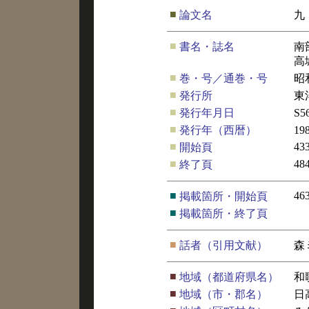
■
論文名
九
■
書名・誌名
南
高
■
巻・号／通巻・号
昭
■
発行所
東
■
発行年月日
S5
■
発行年（西暦）
19
■
43
開始頁
■
48
終了頁
■
46
掲載箇所・開始頁
■
掲載箇所・終了頁
■
話者（引用文献）
森
■
地域（都道府県名）
和
■
地域（市・郡名）
日