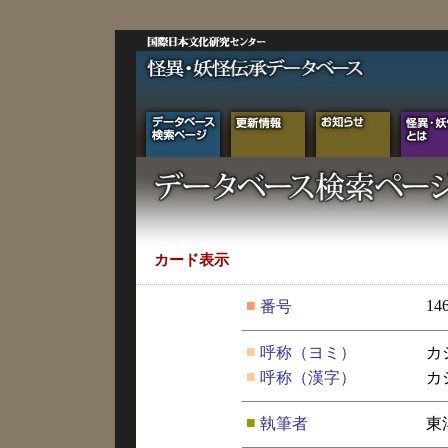
カード表示
■
14
番号
■
呼称（ヨミ）
カ
■
呼称（漢字）
カ
■
執筆者
東