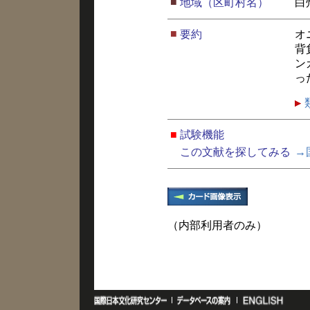
■
地域（区町村名）
白
■
要約
オ
背
ン
っ
■
試験機能
この文献を探してみる
→
（内部利用者のみ）