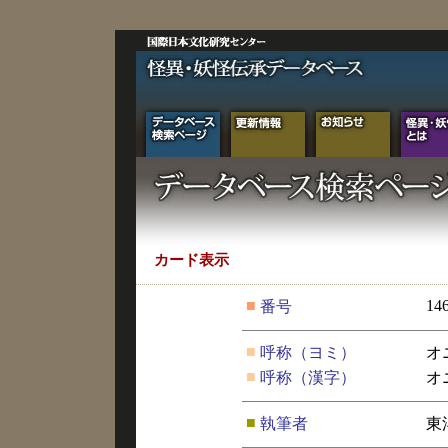
カード表示
■
14
番号
■
呼称（ヨミ）
オ
■
呼称（漢字）
オ
■
執筆者
東