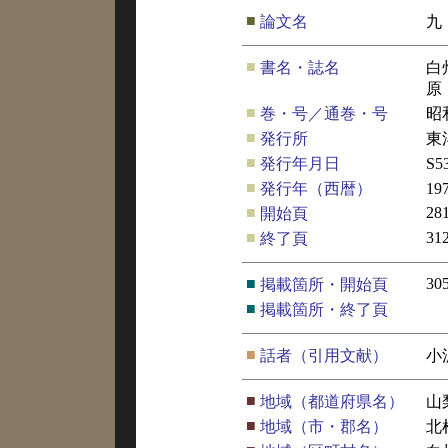
■
論文名
九
■
書名・誌名
白
原
■
巻・号／通巻・号
昭
■
発行所
東
■
発行年月日
S5
■
発行年（西暦）
19
■
28
開始頁
■
31
終了頁
■
30
掲載箇所・開始頁
■
掲載箇所・終了頁
■
話者（引用文献）
小
■
地域（都道府県名）
山
■
地域（市・郡名）
北