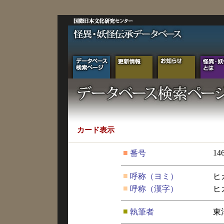
カード表示
■
14
番号
■
呼称（ヨミ）
ヒ
■
呼称（漢字）
ヒ
■
執筆者
東