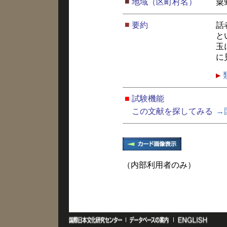
■
地域（区町村名）
粟
■
要約
話
と
玉
に
■
試験機能
この文献を探してみる
→
（内部利用者のみ）