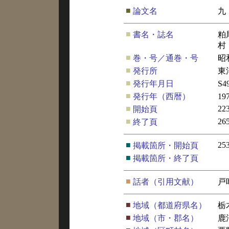
■
論文名
九
■
書名・誌名
粕
村
■
巻・号／通巻・号
昭
■
発行所
東
■
発行年月日
S4
■
発行年（西暦）
19
■
22
開始頁
■
26
終了頁
■
25
掲載箇所・開始頁
■
掲載箇所・終了頁
■
話者（引用文献）
戸
■
地域（都道府県名）
栃
■
地域（市・郡名）
鹿