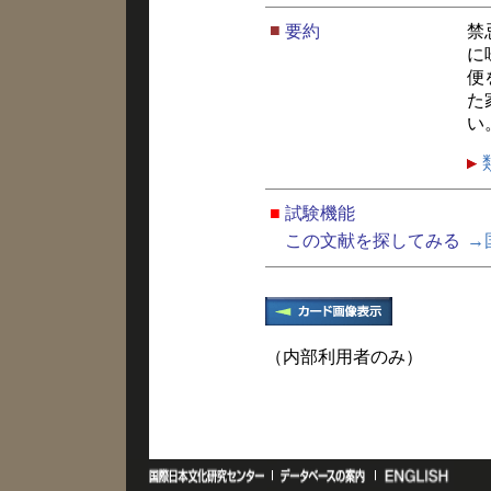
■
要約
禁
に
便
た
い
■
試験機能
この文献を探してみる
→
（内部利用者のみ）