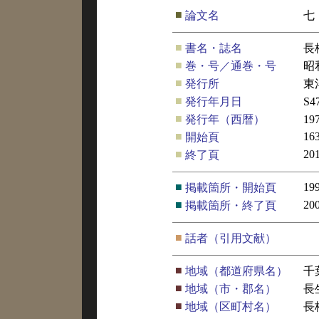
■
論文名
七
■
書名・誌名
長
■
巻・号／通巻・号
昭
■
発行所
東
■
発行年月日
S4
■
発行年（西暦）
19
■
16
開始頁
■
20
終了頁
■
19
掲載箇所・開始頁
■
20
掲載箇所・終了頁
■
話者（引用文献）
■
地域（都道府県名）
千
■
地域（市・郡名）
長
■
地域（区町村名）
長