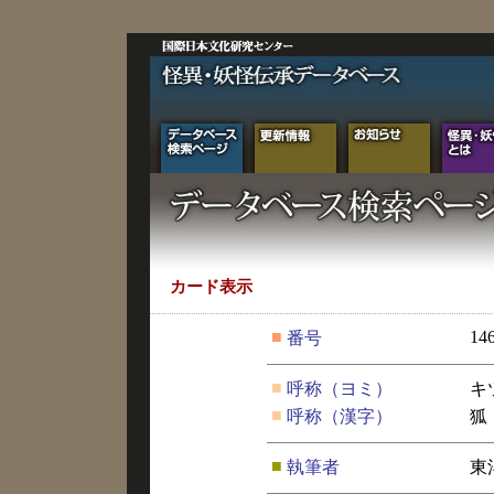
カード表示
■
14
番号
■
呼称（ヨミ）
キ
■
呼称（漢字）
狐
■
執筆者
東