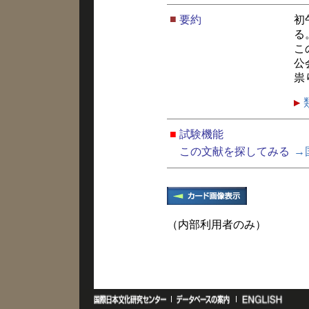
■
要約
初
る
こ
公
祟
■
試験機能
この文献を探してみる
→
（内部利用者のみ）