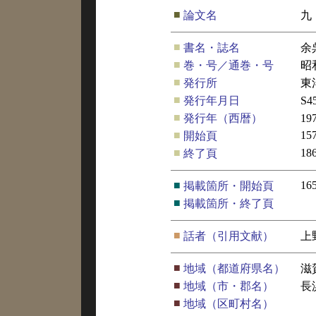
■
論文名
九
■
書名・誌名
余
■
巻・号／通巻・号
昭
■
発行所
東
■
発行年月日
S4
■
発行年（西暦）
19
■
15
開始頁
■
18
終了頁
■
16
掲載箇所・開始頁
■
掲載箇所・終了頁
■
話者（引用文献）
上
■
地域（都道府県名）
滋
■
地域（市・郡名）
長
■
地域（区町村名）