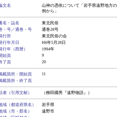
論文名
山神の憑依について「岩手県遠野地方の
例から」
書名・誌名
東北民俗
巻・号／通巻・号
通巻28号
発行所
東北民俗の会
発行年月日
H6年5月28日
発行年（西暦）
1994年
9
開始頁
20
終了頁
11
掲載箇所・開始頁
掲載箇所・終了頁
話者（引用文献）
（柳田國男『遠野物語』）
地域（都道府県名）
岩手県
地域（市・郡名）
遠野市