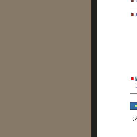
■
■
■
（