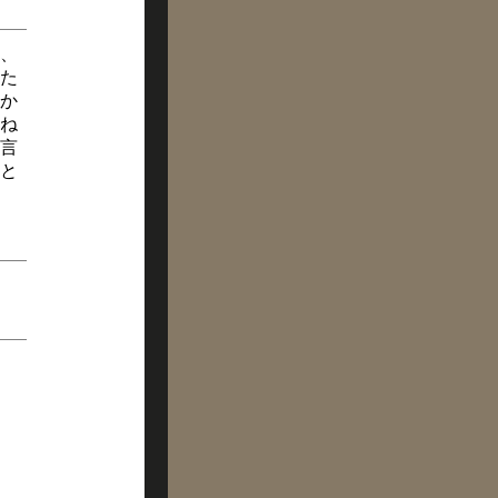
、
た
か
ね
言
と