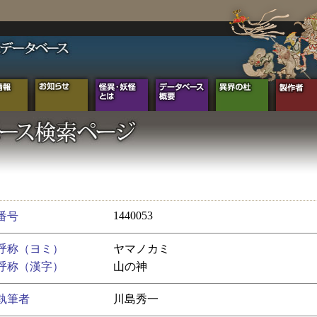
1440053
番号
呼称（ヨミ）
ヤマノカミ
呼称（漢字）
山の神
執筆者
川島秀一