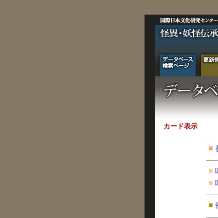
カード表示
■
■
■
■