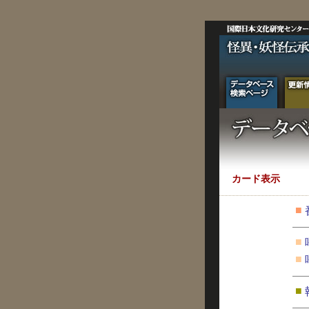
カード表示
■
■
■
■