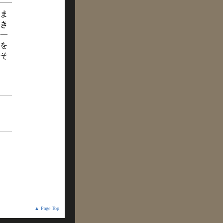
ま
き
一
を
そ
▲ Page Top