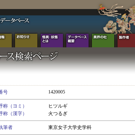
1420005
番号
呼称（ヨミ）
ヒツルギ
呼称（漢字）
火つるぎ
執筆者
東京女子大学史学科