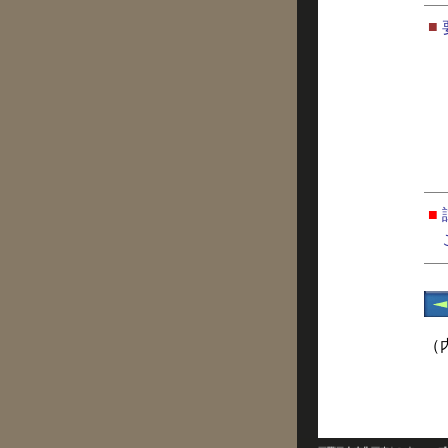
■
■
（