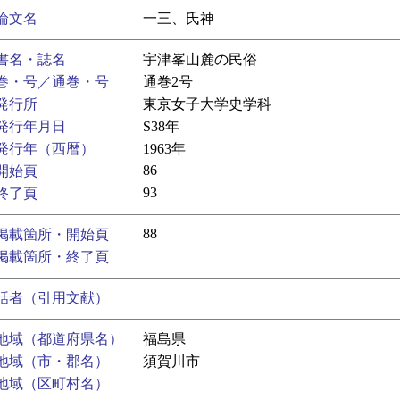
論文名
一三、氏神
書名・誌名
宇津峯山麓の民俗
巻・号／通巻・号
通巻2号
発行所
東京女子大学史学科
発行年月日
S38年
発行年（西暦）
1963年
86
開始頁
93
終了頁
88
掲載箇所・開始頁
掲載箇所・終了頁
話者（引用文献）
地域（都道府県名）
福島県
地域（市・郡名）
須賀川市
地域（区町村名）