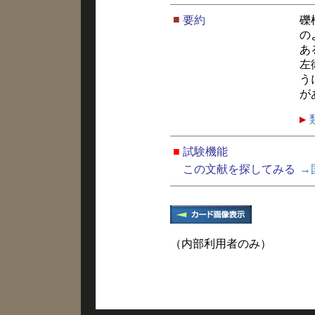
■
要約
礫
の
あ
左
う
が
■
試験機能
この文献を探してみる
→
（内部利用者のみ）