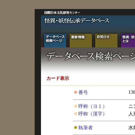
カード表示
■
13
番号
■
呼称（ヨミ）
ニ
■
呼称（漢字）
人
■
執筆者
水