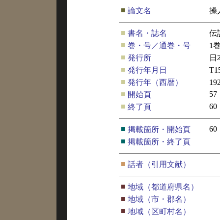
■
論文名
操
■
書名・誌名
伝
■
巻・号／通巻・号
1
■
発行所
日
■
発行年月日
T
■
発行年（西暦）
19
■
57
開始頁
■
60
終了頁
■
60
掲載箇所・開始頁
■
掲載箇所・終了頁
■
話者（引用文献）
■
地域（都道府県名）
■
地域（市・郡名）
■
地域（区町村名）