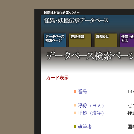
カード表示
■
13
番号
■
呼称（ヨミ）
ゼ
■
呼称（漢字）
禅
■
執筆者
国