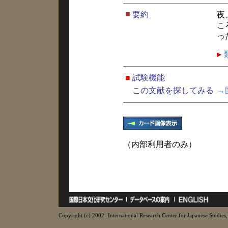
■
要約
夜
こ
っ
■
試験機能
この文献を探してみる
→
（内部利用者のみ）
Copyright (c) 2002- International Research Center for Japanese Studies, 