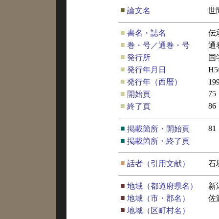
■
論文名
世
■
書名・誌名
伝
■
巻・号／通巻・号
通
■
発行所
国
■
発行年月日
H
■
発行年（西暦）
19
■
75
開始頁
■
86
終了頁
■
81
掲載箇所・開始頁
■
掲載箇所・終了頁
■
話者（引用文献）
石
■
地域（都道府県名）
新
■
地域（市・郡名）
佐
■
地域（区町村名）