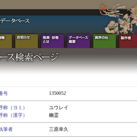
1350052
番号
呼称（ヨミ）
ユウレイ
呼称（漢字）
幽霊
執筆者
三原幸久