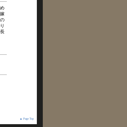
め
嫁
の
り
長
▲ Page Top