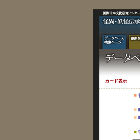
カード表示
■
■
■
■