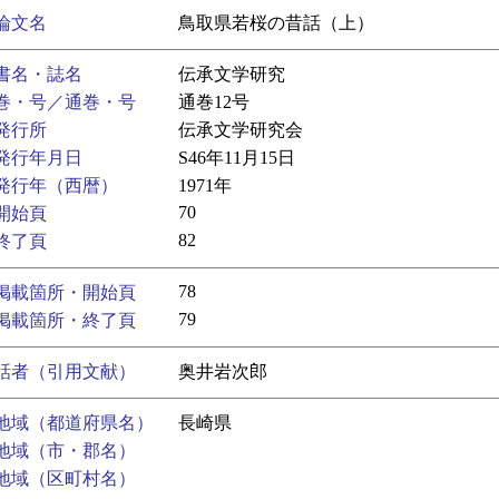
論文名
鳥取県若桜の昔話（上）
書名・誌名
伝承文学研究
巻・号／通巻・号
通巻12号
発行所
伝承文学研究会
発行年月日
S46年11月15日
発行年（西暦）
1971年
70
開始頁
82
終了頁
78
掲載箇所・開始頁
79
掲載箇所・終了頁
話者（引用文献）
奥井岩次郎
地域（都道府県名）
長崎県
地域（市・郡名）
地域（区町村名）