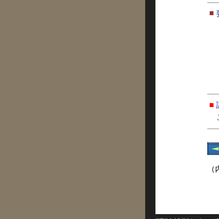
■
■
（