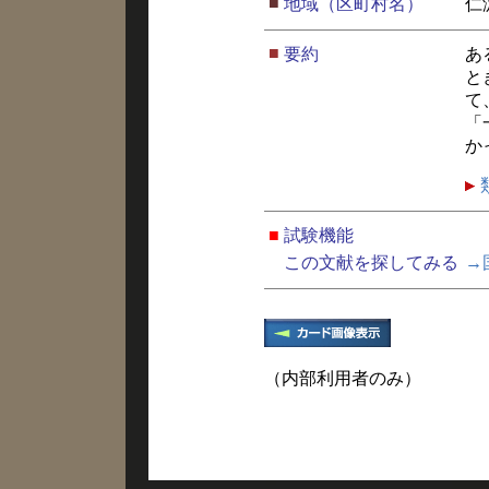
■
地域（区町村名）
仁
■
要約
あ
と
て
「
か
■
試験機能
この文献を探してみる
→
（内部利用者のみ）