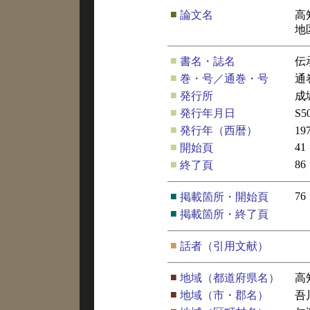
■
論文名
高
地
■
書名・誌名
伝
■
巻・号／通巻・号
通
■
発行所
成
■
発行年月日
S5
■
発行年（西暦）
19
■
41
開始頁
■
86
終了頁
■
76
掲載箇所・開始頁
■
掲載箇所・終了頁
■
話者（引用文献）
■
地域（都道府県名）
高
■
地域（市・郡名）
吾