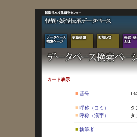
カード表示
■
13
番号
■
呼称（ヨミ）
タ
■
呼称（漢字）
タ
■
執筆者