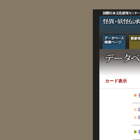
カード表示
■
■
■
■