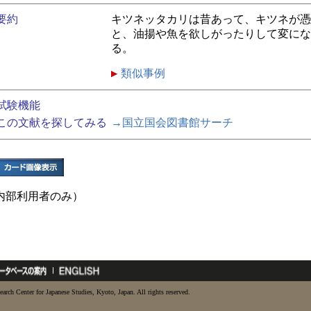
要約
キツネッタカリは昔あって、キツネが憑
と、油揚や魚を欲しがったりして変にな
る。
類似事例
試験機能
この文献を探してみる
→国立国会図書館サーチ
内部利用者のみ）
earch Center for Japanese Studies, Kyoto, Japan. All rights reserved.