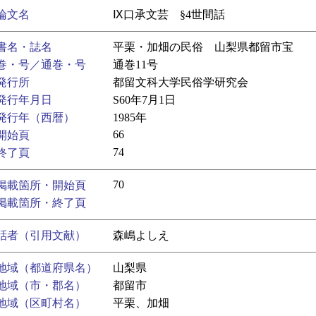
論文名
Ⅸ口承文芸 §4世間話
書名・誌名
平栗・加畑の民俗 山梨県都留市宝
巻・号／通巻・号
通巻11号
発行所
都留文科大学民俗学研究会
発行年月日
S60年7月1日
発行年（西暦）
1985年
66
開始頁
74
終了頁
70
掲載箇所・開始頁
掲載箇所・終了頁
話者（引用文献）
森嶋よしえ
地域（都道府県名）
山梨県
地域（市・郡名）
都留市
地域（区町村名）
平栗、加畑