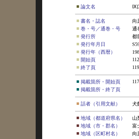
■
論文名
Ⅸ
■
書名・誌名
向
■
巻・号／通巻・号
通
■
発行所
都
■
発行年月日
S5
■
発行年（西暦）
19
■
11
開始頁
■
11
終了頁
■
11
掲載箇所・開始頁
■
掲載箇所・終了頁
■
話者（引用文献）
犬
■
地域（都道府県名）
山
■
地域（市・郡名）
富
■
地域（区町村名）
向