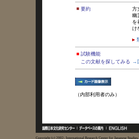
■
要約
方
幽
を
け
■
試験機能
この文献を探してみる
→
（内部利用者のみ）
Copyright (c) 2002- International Research Center for Japanese Studies, 