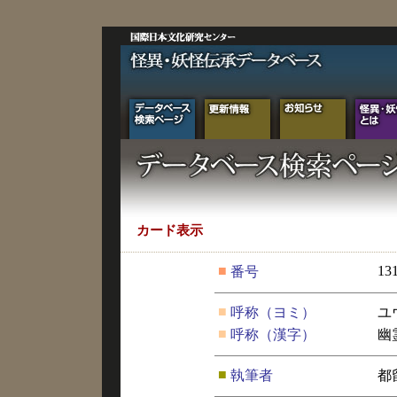
カード表示
■
13
番号
■
呼称（ヨミ）
ユ
■
呼称（漢字）
幽
■
執筆者
都