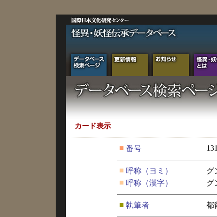
カード表示
■
13
番号
■
呼称（ヨミ）
グ
■
呼称（漢字）
グ
■
執筆者
都