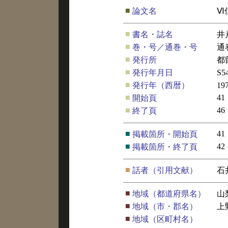
■
論文名
Ⅵ
■
書名・誌名
井
■
巻・号／通巻・号
通
■
発行所
都
■
発行年月日
S5
■
発行年（西暦）
19
■
41
開始頁
■
46
終了頁
■
41
掲載箇所・開始頁
■
42
掲載箇所・終了頁
■
話者（引用文献）
石
■
地域（都道府県名）
山
■
地域（市・郡名）
上
■
地域（区町村名）