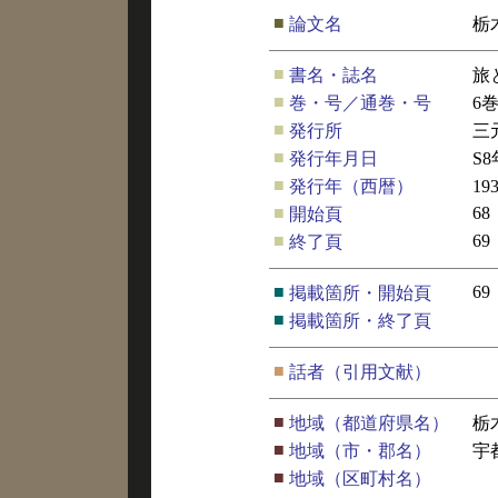
■
論文名
栃
■
書名・誌名
旅
■
巻・号／通巻・号
6
■
発行所
三
■
発行年月日
S
■
発行年（西暦）
19
■
68
開始頁
■
69
終了頁
■
69
掲載箇所・開始頁
■
掲載箇所・終了頁
■
話者（引用文献）
■
地域（都道府県名）
栃
■
地域（市・郡名）
宇
■
地域（区町村名）