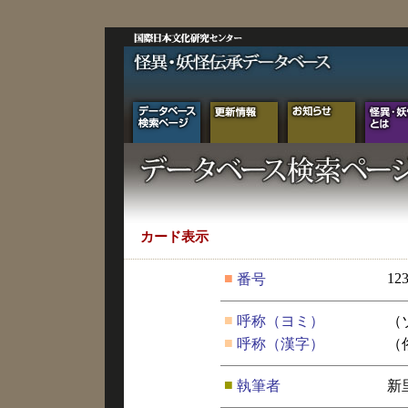
カード表示
■
12
番号
■
呼称（ヨミ）
（
■
呼称（漢字）
（
■
執筆者
新