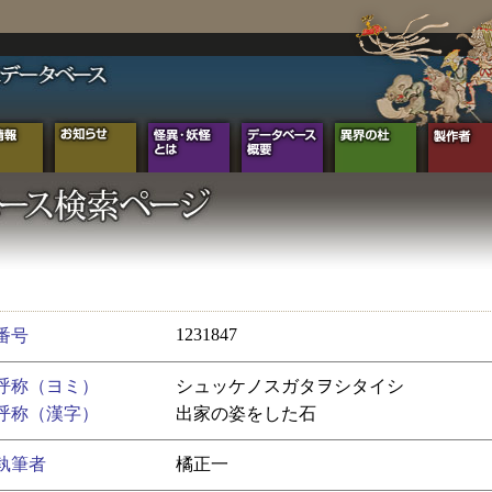
1231847
番号
呼称（ヨミ）
シュッケノスガタヲシタイシ
呼称（漢字）
出家の姿をした石
執筆者
橘正一