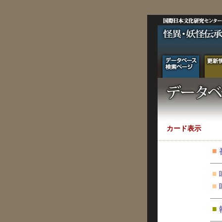
カード表示
■
■
■
■