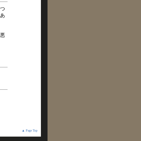
つ
あ
悪
▲ Page Top