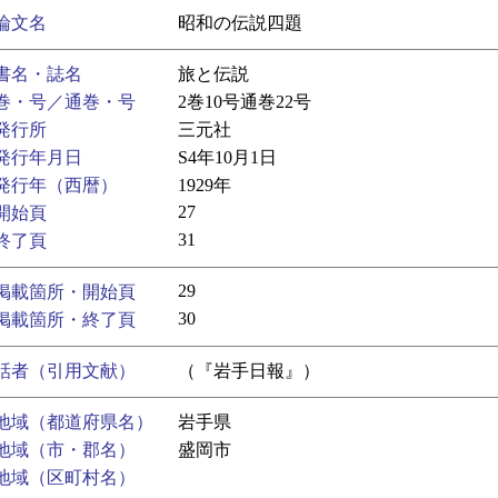
論文名
昭和の伝説四題
書名・誌名
旅と伝説
巻・号／通巻・号
2巻10号通巻22号
発行所
三元社
発行年月日
S4年10月1日
発行年（西暦）
1929年
27
開始頁
31
終了頁
29
掲載箇所・開始頁
30
掲載箇所・終了頁
話者（引用文献）
（『岩手日報』）
地域（都道府県名）
岩手県
地域（市・郡名）
盛岡市
地域（区町村名）