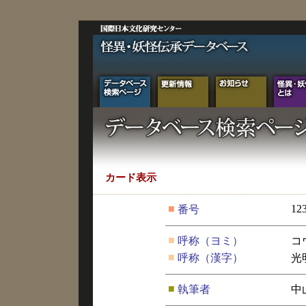
カード表示
■
12
番号
■
呼称（ヨミ）
コ
■
呼称（漢字）
光
■
執筆者
中