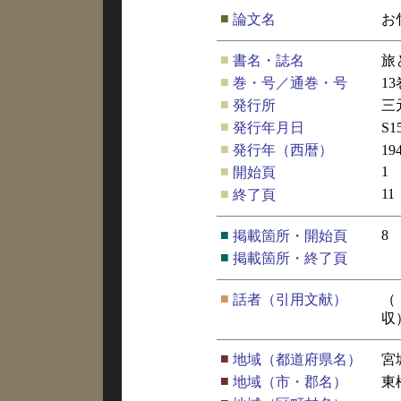
■
論文名
お
■
書名・誌名
旅
■
巻・号／通巻・号
1
■
発行所
三
■
発行年月日
S
■
発行年（西暦）
19
■
1
開始頁
■
11
終了頁
■
8
掲載箇所・開始頁
■
掲載箇所・終了頁
■
話者（引用文献）
（
収
■
地域（都道府県名）
宮
■
地域（市・郡名）
東