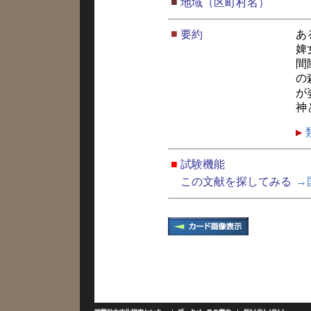
■
地域（区町村名）
■
要約
あ
婢
間
の
が
神
■
試験機能
この文献を探してみる
→