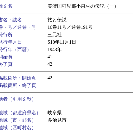
論文名
美濃国可児郡小泉村の伝説（一）
書名・誌名
旅と伝説
巻・号／通巻・号
16巻11号／通巻191号
発行所
三元社
発行年月日
S18年11月1日
発行年（西暦）
1943年
41
開始頁
42
終了頁
42
掲載箇所・開始頁
掲載箇所・終了頁
話者（引用文献）
地域（都道府県名）
岐阜県
地域（市・郡名）
多治見市
地域（区町村名）