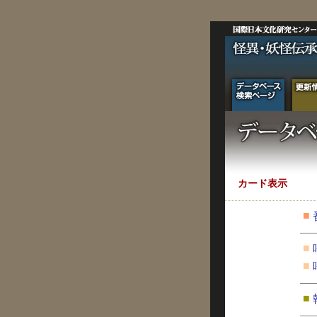
カード表示
■
■
■
■