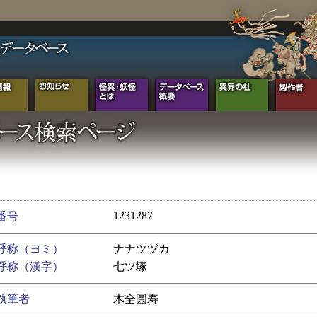
1231287
番号
呼称（ヨミ）
ナナツヅカ
呼称（漢字）
七ツ塚
執筆者
木全圓寿