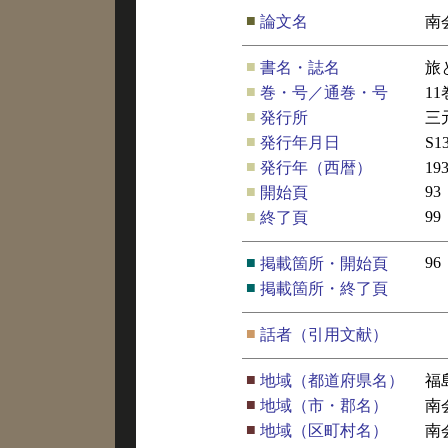
■
論文名
南
■
書名・誌名
旅
■
巻・号／通巻・号
1
■
発行所
三
■
発行年月日
S1
■
発行年（西暦）
19
■
93
開始頁
■
99
終了頁
■
96
掲載箇所・開始頁
■
掲載箇所・終了頁
■
話者（引用文献）
■
地域（都道府県名）
福
■
地域（市・郡名）
南
■
地域（区町村名）
南