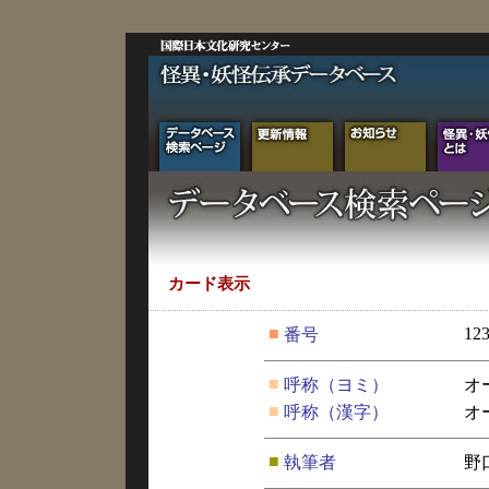
カード表示
■
12
番号
■
呼称（ヨミ）
オ
■
呼称（漢字）
オ
■
執筆者
野