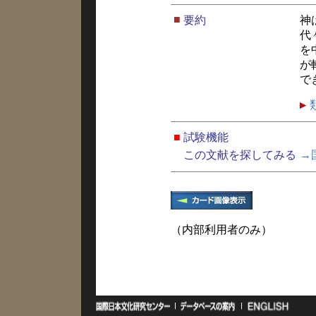
■
要約
神
代
を
が
で
■
試験機能
この文献を探してみる
→
（内部利用者のみ）