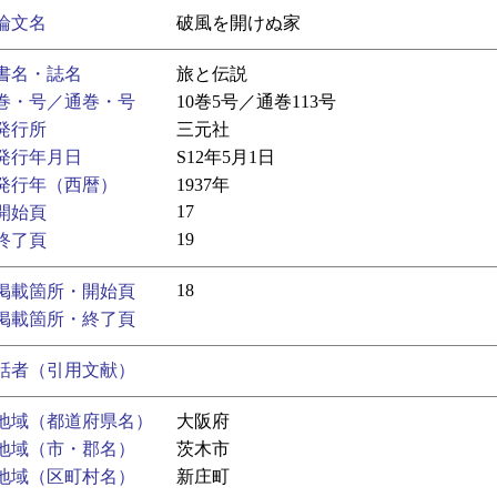
論文名
破風を開けぬ家
書名・誌名
旅と伝説
巻・号／通巻・号
10巻5号／通巻113号
発行所
三元社
発行年月日
S12年5月1日
発行年（西暦）
1937年
17
開始頁
19
終了頁
18
掲載箇所・開始頁
掲載箇所・終了頁
話者（引用文献）
地域（都道府県名）
大阪府
地域（市・郡名）
茨木市
地域（区町村名）
新庄町