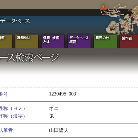
1230495_003
番号
呼称（ヨミ）
オニ
呼称（漢字）
鬼
執筆者
山田隆夫