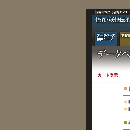
カード表示
■
■
■
■