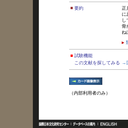
■
要約
正
に
し
骨
ね
■
試験機能
この文献を探してみる
→
（内部利用者のみ）