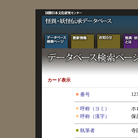
カード表示
■
12
番号
■
呼称（ヨミ）
ホ
■
呼称（漢字）
保
■
執筆者
寺