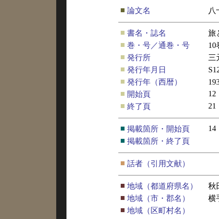
■
論文名
八
■
書名・誌名
旅
■
巻・号／通巻・号
1
■
発行所
三
■
発行年月日
S
■
発行年（西暦）
19
■
12
開始頁
■
21
終了頁
■
14
掲載箇所・開始頁
■
掲載箇所・終了頁
■
話者（引用文献）
■
地域（都道府県名）
秋
■
地域（市・郡名）
横
■
地域（区町村名）