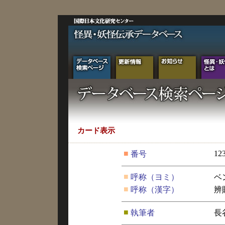
カード表示
■
12
番号
■
呼称（ヨミ）
ベ
■
呼称（漢字）
辨
■
執筆者
長