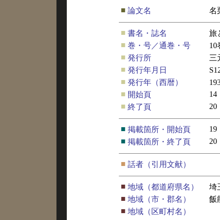
■
論文名
名
■
書名・誌名
旅
■
巻・号／通巻・号
1
■
発行所
三
■
発行年月日
S
■
発行年（西暦）
19
■
14
開始頁
■
20
終了頁
■
19
掲載箇所・開始頁
■
20
掲載箇所・終了頁
■
話者（引用文献）
■
地域（都道府県名）
埼
■
地域（市・郡名）
飯
■
地域（区町村名）