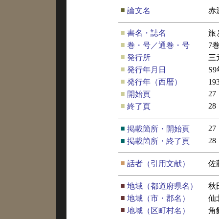
■
論文名
赤
■
書名・誌名
旅
■
巻・号／通巻・号
7
■
発行所
三
■
発行年月日
S
■
発行年（西暦）
19
■
27
開始頁
■
28
終了頁
■
27
掲載箇所・開始頁
■
28
掲載箇所・終了頁
■
話者（引用文献）
佐
■
地域（都道府県名）
秋
■
地域（市・郡名）
仙
■
地域（区町村名）
角