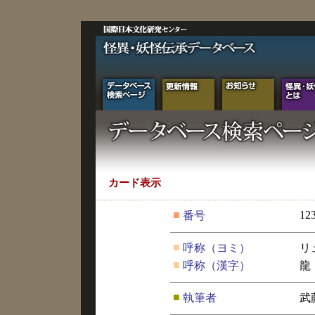
カード表示
■
12
番号
■
呼称（ヨミ）
リ
■
呼称（漢字）
龍
■
執筆者
武