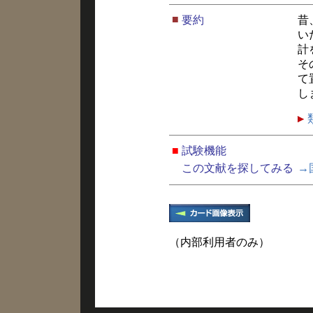
■
要約
昔
い
計
そ
て
し
■
試験機能
この文献を探してみる
→
（内部利用者のみ）