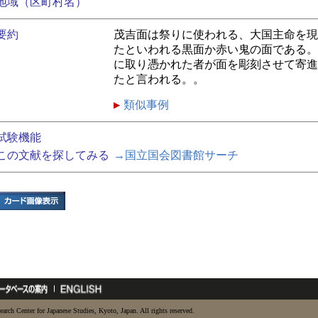
地域（区町村名）
要約
茂吉面は祭りに使われる、大国主命を現
たといわれる黒面か赤い鬼の面である。
に取り憑かれた者が面を彫刻させて寄進
たと言われる。。
類似事例
試験機能
この文献を探してみる
→国立国会図書館サーチ
earch Center for Japanese Studies, Kyoto, Japan. All rights reserved.