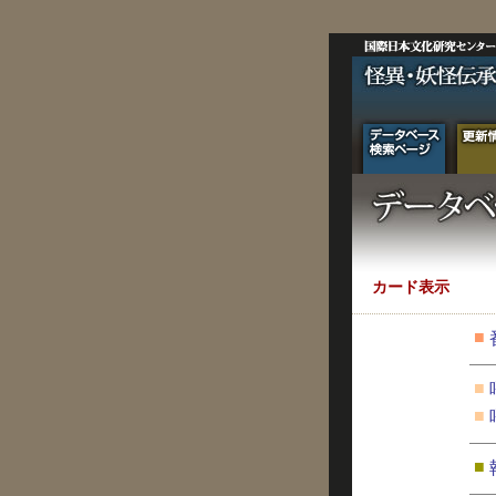
カード表示
■
■
■
■