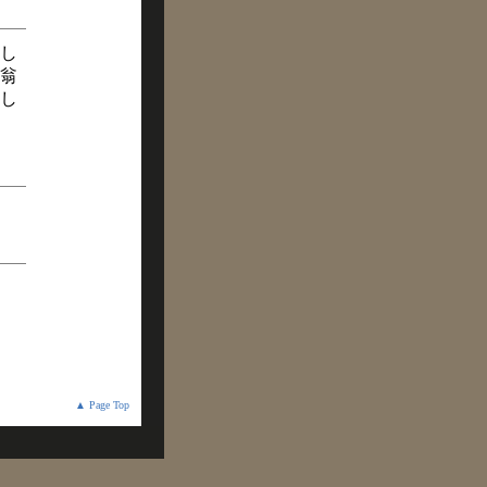
し
翁
し
▲ Page Top