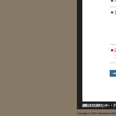
■
■
■
Copyright (c) 2002- International Res