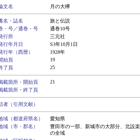
論文名
月の大欅
書名・誌名
旅と伝説
巻・号／通巻・号
通巻10号
発行所
三元社
発行年月日
S3年10月1日
発行年（西暦）
1928年
19
開始頁
25
終了頁
21
掲載箇所・開始頁
掲載箇所・終了頁
話者（引用文献）
地域（都道府県名）
愛知県
地域（市・郡名）
豊田市の一部、新城市の大部分、北設楽
の全域