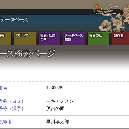
1230028
番号
呼称（ヨミ）
モキチノメン
呼称（漢字）
茂吉の面
執筆者
早川孝太郎