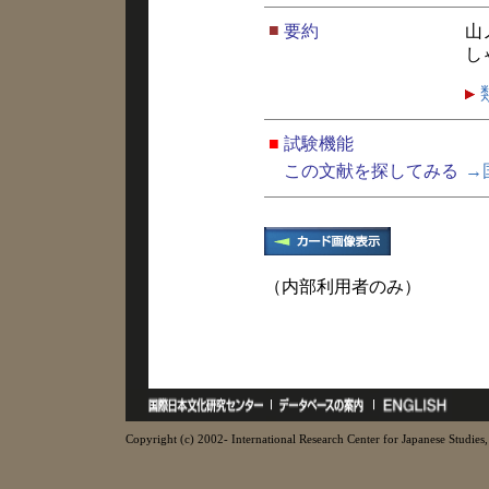
■
要約
山
し
■
試験機能
この文献を探してみる
→
（内部利用者のみ）
Copyright (c) 2002- International Research Center for Japanese Studies, 