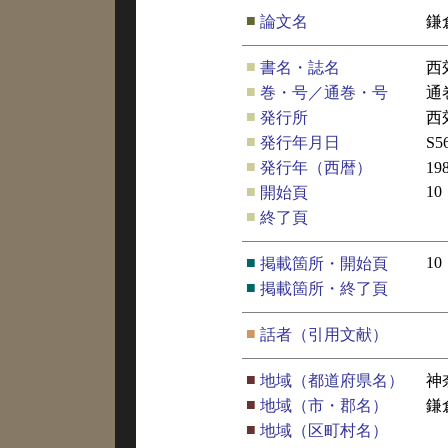
■
論文名
鎌
■
書名・誌名
西
■
巻・号／通巻・号
通
■
発行所
西
■
発行年月日
S5
■
発行年（西暦）
19
■
10
開始頁
■
終了頁
■
10
掲載箇所・開始頁
■
掲載箇所・終了頁
■
話者（引用文献）
■
地域（都道府県名）
神
■
地域（市・郡名）
鎌
■
地域（区町村名）