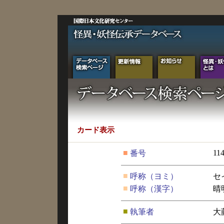
カード表示
■
11
番号
■
呼称（ヨミ）
セ
■
呼称（漢字）
晴
■
執筆者
大