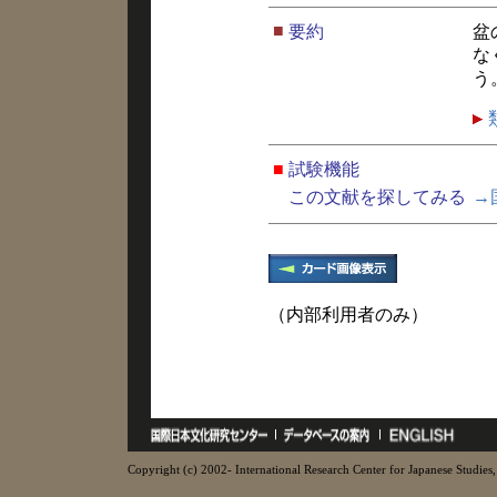
■
要約
盆
な
う
■
試験機能
この文献を探してみる
→
（内部利用者のみ）
Copyright (c) 2002- International Research Center for Japanese Studies, 