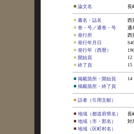
■
論文名
長
■
書名・誌名
西
■
巻・号／通巻・号
通
■
発行所
西
■
発行年月日
S4
■
発行年（西暦）
19
■
12
開始頁
■
15
終了頁
■
14
掲載箇所・開始頁
■
掲載箇所・終了頁
■
話者（引用文献）
■
地域（都道府県名）
長
■
地域（市・郡名）
対
■
地域（区町村名）