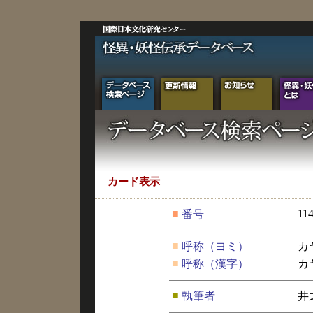
カード表示
■
11
番号
■
呼称（ヨミ）
カ
■
呼称（漢字）
カ
■
執筆者
井