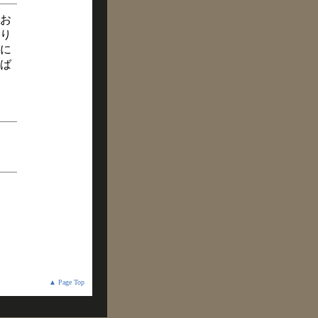
お
り
に
ば
▲ Page Top