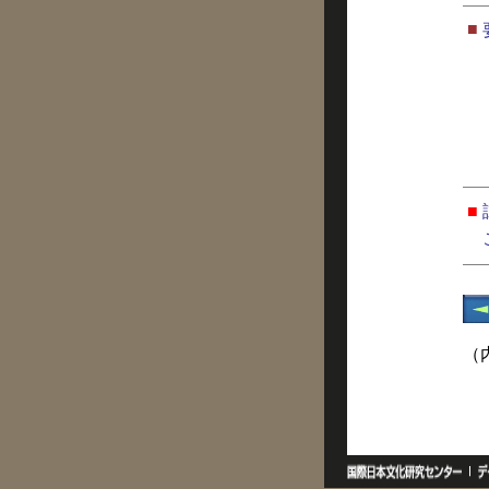
■
■
（