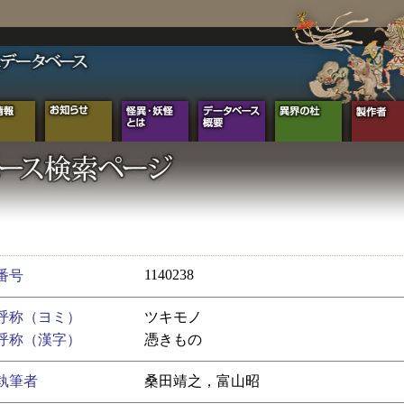
1140238
番号
呼称（ヨミ）
ツキモノ
呼称（漢字）
憑きもの
執筆者
桑田靖之，富山昭