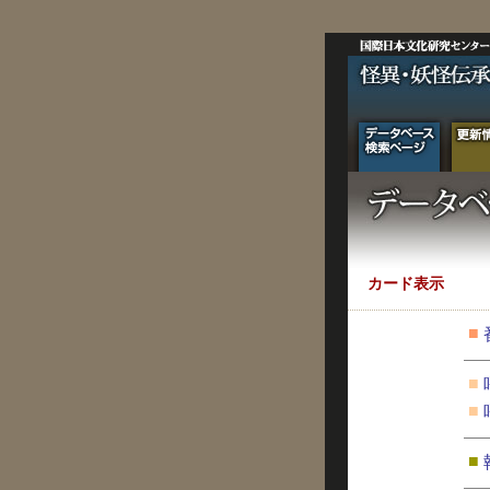
カード表示
■
■
■
■