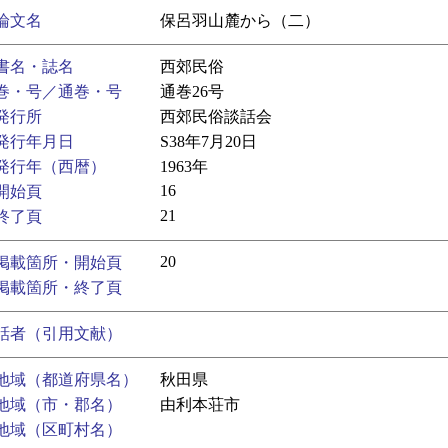
論文名
保呂羽山麓から（二）
書名・誌名
西郊民俗
巻・号／通巻・号
通巻26号
発行所
西郊民俗談話会
発行年月日
S38年7月20日
発行年（西暦）
1963年
16
開始頁
21
終了頁
20
掲載箇所・開始頁
掲載箇所・終了頁
話者（引用文献）
地域（都道府県名）
秋田県
地域（市・郡名）
由利本荘市
地域（区町村名）