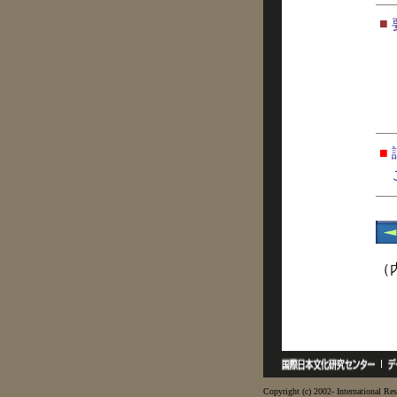
■
■
（
Copyright (c) 2002- International Res