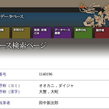
1140196
番号
呼称（ヨミ）
オオカニ，ダイジャ
呼称（漢字）
大蟹，大蛇
執筆者
田中新次郎