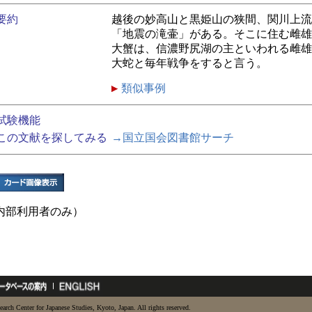
要約
越後の妙高山と黒姫山の狭間、関川上流
「地震の滝壷」がある。そこに住む雌雄
大蟹は、信濃野尻湖の主といわれる雌雄
大蛇と毎年戦争をすると言う。
類似事例
試験機能
この文献を探してみる
→国立国会図書館サーチ
内部利用者のみ）
earch Center for Japanese Studies, Kyoto, Japan. All rights reserved.