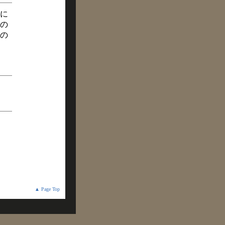
に
の
の
▲ Page Top