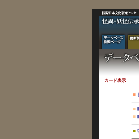
カード表示
■
■
■
■