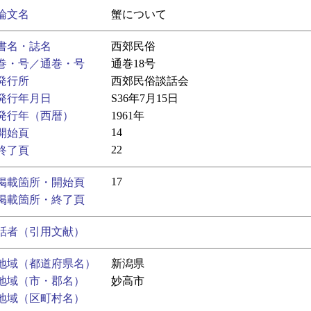
論文名
蟹について
書名・誌名
西郊民俗
巻・号／通巻・号
通巻18号
発行所
西郊民俗談話会
発行年月日
S36年7月15日
発行年（西暦）
1961年
14
開始頁
22
終了頁
17
掲載箇所・開始頁
掲載箇所・終了頁
話者（引用文献）
地域（都道府県名）
新潟県
地域（市・郡名）
妙高市
地域（区町村名）