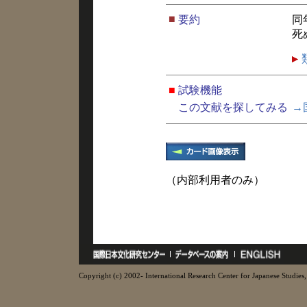
■
要約
同
死
■
試験機能
この文献を探してみる
→
（内部利用者のみ）
Copyright (c) 2002- International Research Center for Japanese Studies, 