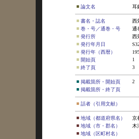
■
論文名
耳
■
書名・誌名
西
■
巻・号／通巻・号
通
■
発行所
西
■
発行年月日
S3
■
発行年（西暦）
19
■
1
開始頁
■
3
終了頁
■
2
掲載箇所・開始頁
■
掲載箇所・終了頁
■
話者（引用文献）
■
地域（都道府県名）
京
■
地域（市・郡名）
木
■
地域（区町村名）