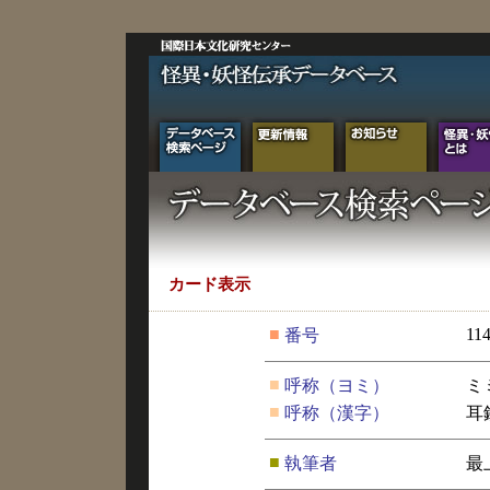
カード表示
■
11
番号
■
呼称（ヨミ）
ミ
■
呼称（漢字）
耳
■
執筆者
最