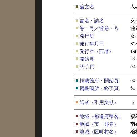
■
論文名
人
■
書名・誌名
女
■
巻・号／通巻・号
通
■
発行所
女
■
発行年月日
S5
■
発行年（西暦）
19
■
59
開始頁
■
62
終了頁
■
60
掲載箇所・開始頁
■
61
掲載箇所・終了頁
■
話者（引用文献）
（
■
地域（都道府県名）
福
■
地域（市・郡名）
南
■
地域（区町村名）
檜