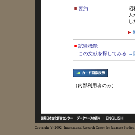
■
要約
昭
人
し
■
試験機能
この文献を探してみる
→
（内部利用者のみ）
Copyright (c) 2002- International Research Center for Japanese Studies, 