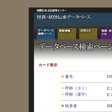
カード表示
■
11
番号
■
呼称（ヨミ）
ヒ
■
呼称（漢字）
ヒ
■
執筆者
川