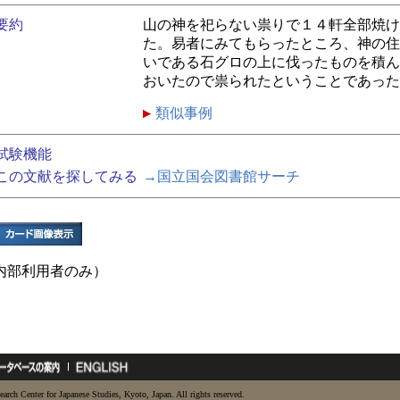
要約
山の神を祀らない祟りで１４軒全部焼け
た。易者にみてもらったところ、神の住
いである石グロの上に伐ったものを積ん
おいたので祟られたということであった
類似事例
試験機能
この文献を探してみる
→国立国会図書館サーチ
内部利用者のみ）
earch Center for Japanese Studies, Kyoto, Japan. All rights reserved.