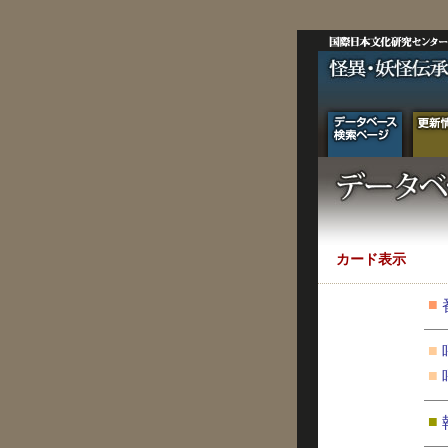
カード表示
■
■
■
■