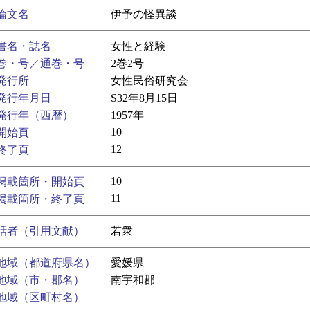
論文名
伊予の怪異談
書名・誌名
女性と経験
巻・号／通巻・号
2巻2号
発行所
女性民俗研究会
発行年月日
S32年8月15日
発行年（西暦）
1957年
10
開始頁
12
終了頁
10
掲載箇所・開始頁
11
掲載箇所・終了頁
話者（引用文献）
若衆
地域（都道府県名）
愛媛県
地域（市・郡名）
南宇和郡
地域（区町村名）