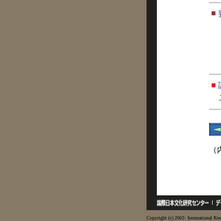
■
■
（
Copyright (c) 2002- International Res