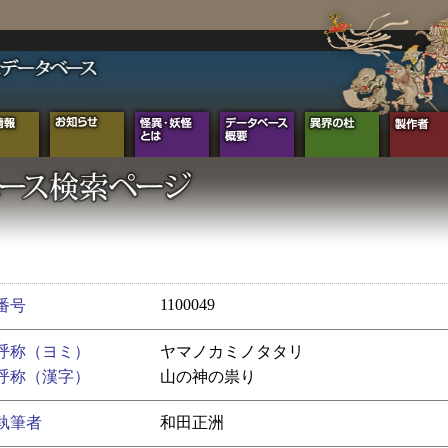
1100049
番号
呼称（ヨミ）
ヤマノカミノタタリ
呼称（漢字）
山の神の祟り
執筆者
和田正洲