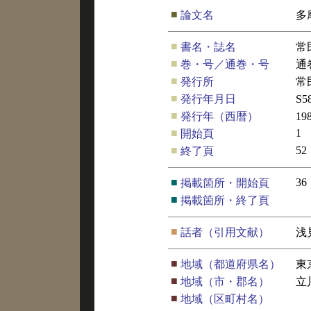
■
論文名
多
■
書名・誌名
常
■
巻・号／通巻・号
通
■
発行所
常
■
発行年月日
S
■
発行年（西暦）
19
■
1
開始頁
■
52
終了頁
■
36
掲載箇所・開始頁
■
掲載箇所・終了頁
■
話者（引用文献）
浅
■
地域（都道府県名）
東
■
地域（市・郡名）
立
■
地域（区町村名）