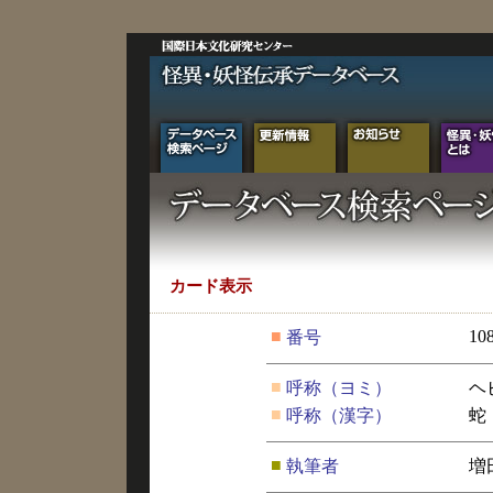
カード表示
■
10
番号
■
呼称（ヨミ）
ヘ
■
呼称（漢字）
蛇
■
執筆者
増