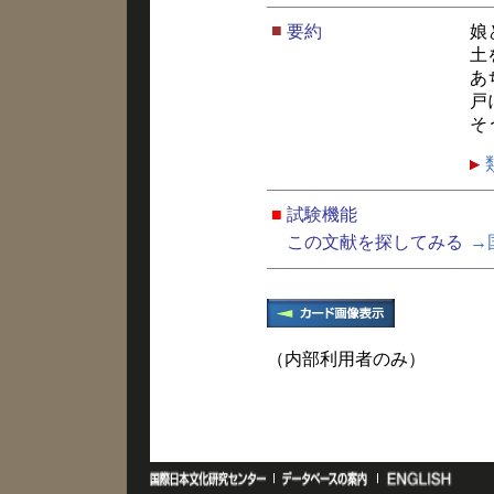
■
要約
娘
土
あ
戸
そ
■
試験機能
この文献を探してみる
→
（内部利用者のみ）