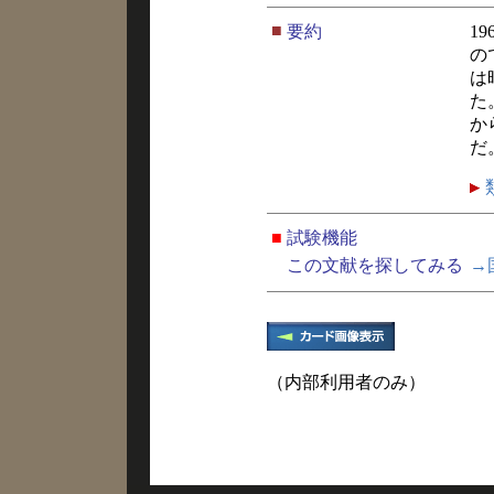
■
要約
1
の
は
た
か
だ
■
試験機能
この文献を探してみる
→
（内部利用者のみ）