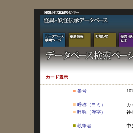
カード表示
■
10
番号
■
呼称（ヨミ）
カ
■
呼称（漢字）
神
■
執筆者
中