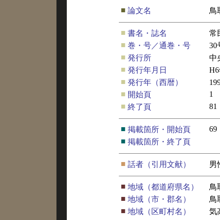
■
論文名
鳥
■
書名・誌名
常
■
巻・号／通巻・号
30
■
発行所
中
■
発行年月日
H
■
発行年（西暦）
19
■
1
開始頁
■
81
終了頁
■
69
掲載箇所・開始頁
■
掲載箇所・終了頁
■
話者（引用文献）
男
■
地域（都道府県名）
鳥
■
地域（市・郡名）
鳥
■
地域（区町村名）
気