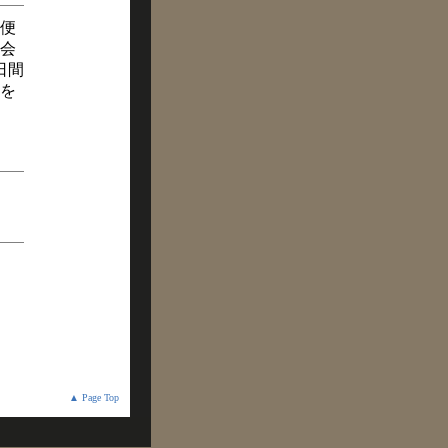
便
会
日間
を
▲ Page Top