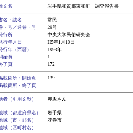
論文名
岩手県和賀郡東和町 調査報告書
書名・誌名
常民
巻・号／通巻・号
29号
発行所
中央大学民俗研究会
発行年月日
H5年1月10日
発行年（西暦）
1993年
1
開始頁
172
終了頁
139
掲載箇所・開始頁
掲載箇所・終了頁
話者（引用文献）
赤坂さん
地域（都道府県名）
岩手県
地域（市・郡名）
花巻市
地域（区町村名）