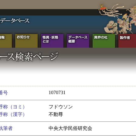
1070731
番号
呼称（ヨミ）
フドウソン
呼称（漢字）
不動尊
執筆者
中央大学民俗研究会