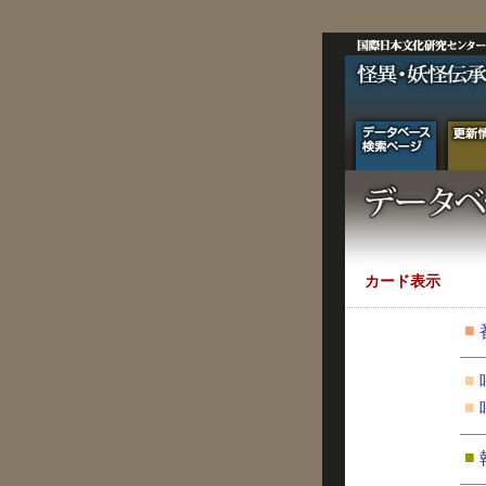
カード表示
■
■
■
■