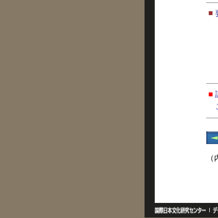
■
■
（