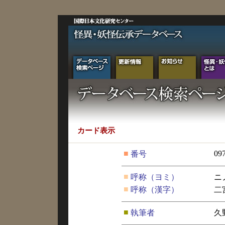
カード表示
■
09
番号
■
呼称（ヨミ）
ニ
■
呼称（漢字）
二
■
執筆者
久