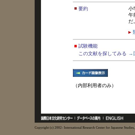
■
要約
小
午
だ
■
試験機能
この文献を探してみる
→
（内部利用者のみ）
Copyright (c) 2002- International Research Center for Japanese Studies, 