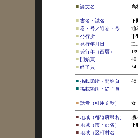
■
論文名
高
■
書名・誌名
下
■
巻・号／通巻・号
通
■
発行所
下
■
発行年月日
H1
■
発行年（西暦）
19
■
40
開始頁
■
54
終了頁
■
45
掲載箇所・開始頁
■
掲載箇所・終了頁
■
話者（引用文献）
女
■
地域（都道府県名）
栃
■
地域（市・郡名）
下
■
地域（区町村名）