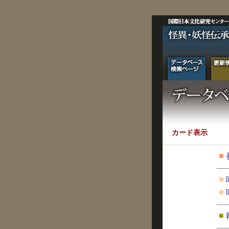
カード表示
■
■
■
■