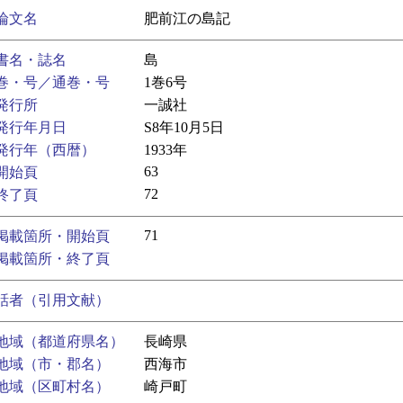
論文名
肥前江の島記
書名・誌名
島
巻・号／通巻・号
1巻6号
発行所
一誠社
発行年月日
S8年10月5日
発行年（西暦）
1933年
63
開始頁
72
終了頁
71
掲載箇所・開始頁
掲載箇所・終了頁
話者（引用文献）
地域（都道府県名）
長崎県
地域（市・郡名）
西海市
地域（区町村名）
崎戸町