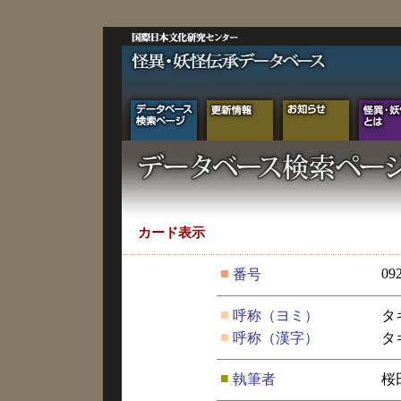
カード表示
■
09
番号
■
呼称（ヨミ）
タ
■
呼称（漢字）
タ
■
執筆者
桜