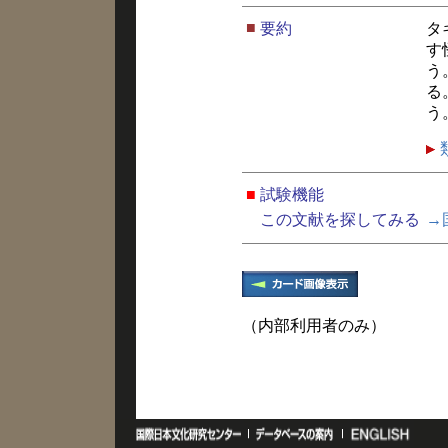
■
要約
タ
す
う
る
う
■
試験機能
この文献を探してみる
→
（内部利用者のみ）