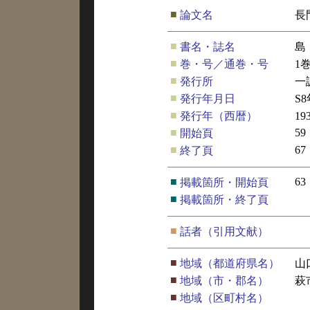
■
論文名
長
■
書名・誌名
島
■
巻・号／通巻・号
1
■
発行所
一
■
発行年月日
S
■
発行年（西暦）
19
■
59
開始頁
■
67
終了頁
■
63
掲載箇所・開始頁
■
掲載箇所・終了頁
■
話者（引用文献）
■
地域（都道府県名）
山
■
地域（市・郡名）
萩
■
地域（区町村名）