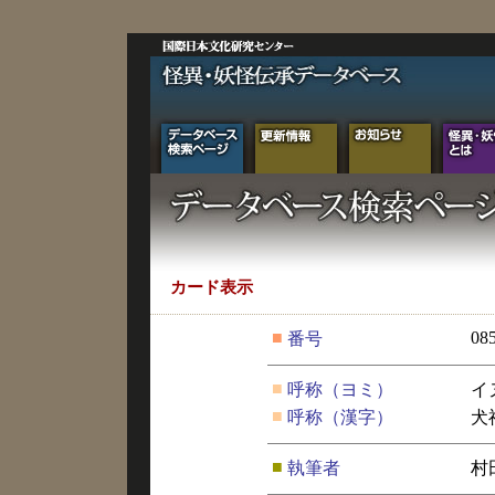
カード表示
■
08
番号
■
呼称（ヨミ）
イ
■
呼称（漢字）
犬
■
執筆者
村