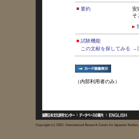
■
要約
安
そ
■
試験機能
この文献を探してみる
→
（内部利用者のみ）
Copyright (c) 2002- International Research Center for Japanese Studies, 