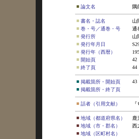
■
論文名
隅
■
書名・誌名
山
■
巻・号／通巻・号
通
■
発行所
山
■
発行年月日
S
■
発行年（西暦）
19
■
42
開始頁
■
44
終了頁
■
43
掲載箇所・開始頁
■
掲載箇所・終了頁
■
話者（引用文献）
『
■
地域（都道府県名）
鹿
■
地域（市・郡名）
西
■
地域（区町村名）