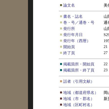
■
論文名
美
■
書名・誌名
山
■
巻・号／通巻・号
通
■
発行所
山
■
発行年月日
S
■
発行年（西暦）
19
■
21
開始頁
■
27
終了頁
■
22
掲載箇所・開始頁
■
23
掲載箇所・終了頁
■
話者（引用文献）
■
地域（都道府県名）
岡
■
地域（市・郡名）
新
■
地域（区町村名）