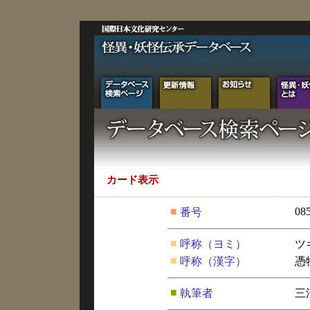
カード表示
■
08
番号
■
呼称（ヨミ）
ツ
■
呼称（漢字）
憑
■
執筆者
三