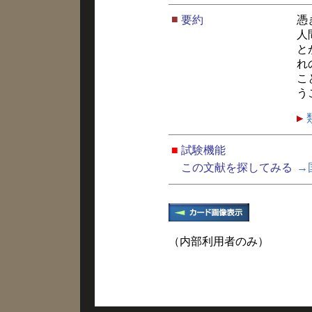
■
要約
憑
人
と
れ
こ
う
■
試験機能
この文献を探してみる
→
（内部利用者のみ）