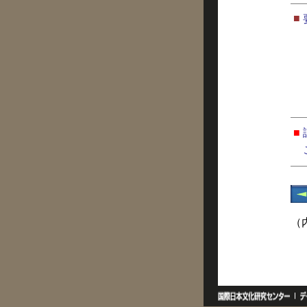
■
■
（