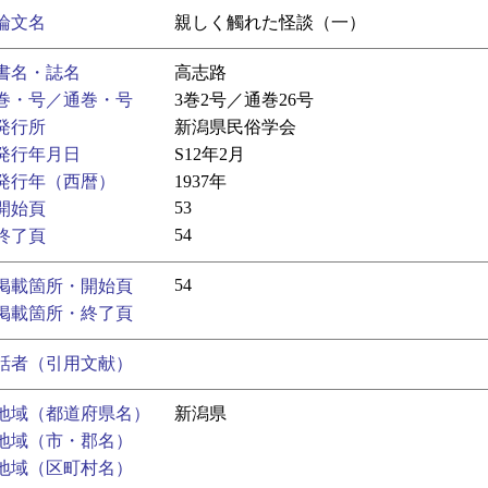
論文名
親しく觸れた怪談（一）
書名・誌名
高志路
巻・号／通巻・号
3巻2号／通巻26号
発行所
新潟県民俗学会
発行年月日
S12年2月
発行年（西暦）
1937年
53
開始頁
54
終了頁
54
掲載箇所・開始頁
掲載箇所・終了頁
話者（引用文献）
地域（都道府県名）
新潟県
地域（市・郡名）
地域（区町村名）