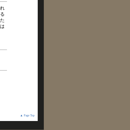
れ
る
た
は
▲ Page Top