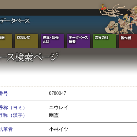
0780047
番号
呼称（ヨミ）
ユウレイ
呼称（漢字）
幽霊
執筆者
小林イツ