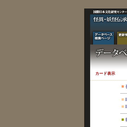
カード表示
■
■
■
■