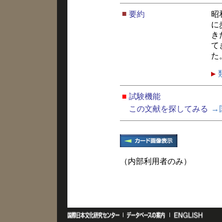
■
要約
昭
に
き
て
た
■
試験機能
この文献を探してみる
→
（内部利用者のみ）