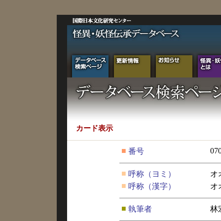
カード表示
■
07
番号
■
呼称（ヨミ）
オ
■
呼称（漢字）
オ
■
執筆者
林