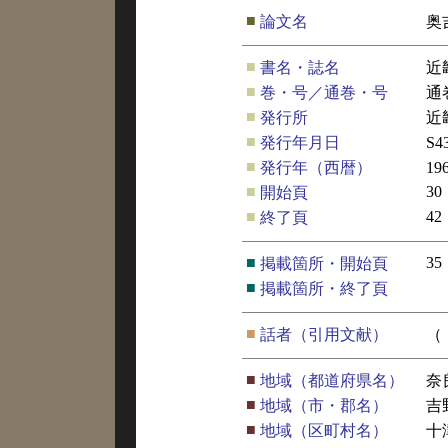
■
論文名
奥
■
書名・誌名
近
■
巻・号／通巻・号
通
■
発行所
近
■
発行年月日
S4
■
発行年（西暦）
19
■
30
開始頁
■
42
終了頁
■
35
掲載箇所・開始頁
■
掲載箇所・終了頁
■
話者（引用文献）
（
■
地域（都道府県名）
奈
■
地域（市・郡名）
吉
■
地域（区町村名）
十