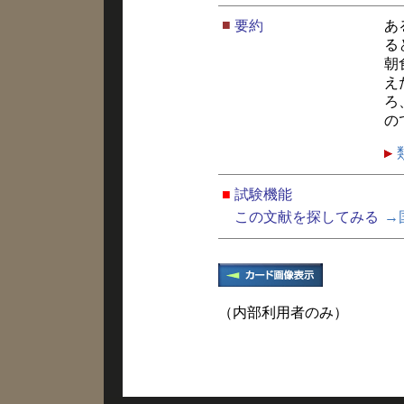
■
要約
あ
る
朝
え
ろ
の
■
試験機能
この文献を探してみる
→
（内部利用者のみ）