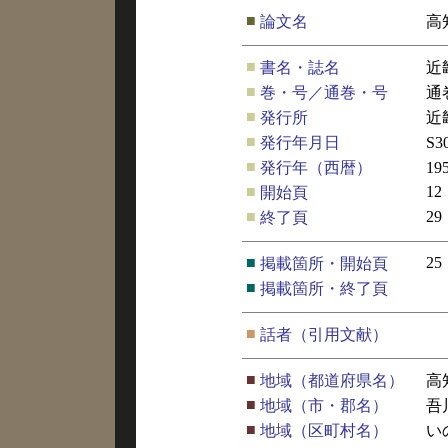
■
論文名
高
■
書名・誌名
近
■
巻・号／通巻・号
通
■
発行所
近
■
発行年月日
S3
■
発行年（西暦）
19
■
12
開始頁
■
29
終了頁
■
25
掲載箇所・開始頁
■
掲載箇所・終了頁
■
話者（引用文献）
■
地域（都道府県名）
高
■
地域（市・郡名）
吾
■
地域（区町村名）
い