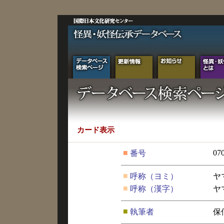
カード表示
■
07
番号
■
呼称（ヨミ）
ヤ
■
呼称（漢字）
ヤ
■
執筆者
保