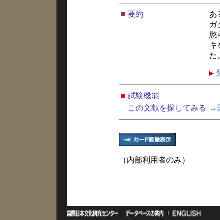
■
要約
あ
ガ
懲
キ
た
■
試験機能
この文献を探してみる
→
（内部利用者のみ）