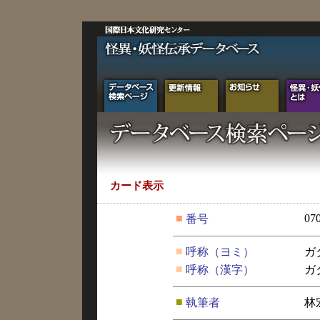
カード表示
■
07
番号
■
呼称（ヨミ）
ガ
■
呼称（漢字）
ガ
■
執筆者
林