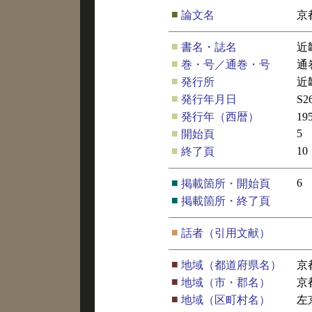
■
論文名
京
■
書名・誌名
近
■
巻・号／通巻・号
通
■
発行所
近
■
発行年月日
S2
■
発行年（西暦）
19
■
5
開始頁
■
10
終了頁
■
6
掲載箇所・開始頁
■
掲載箇所・終了頁
■
話者（引用文献）
■
地域（都道府県名）
京
■
地域（市・郡名）
京
■
地域（区町村名）
左