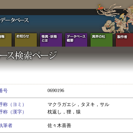
0690196
番号
呼称（ヨミ）
マクラガエシ，タヌキ，サル
呼称（漢字）
枕返し，狸，猿
執筆者
佐々木喜善