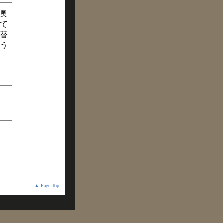
奥
て
替
う
▲ Page Top