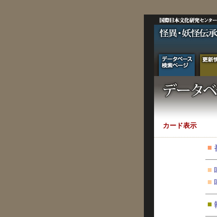
カード表示
■
■
■
■