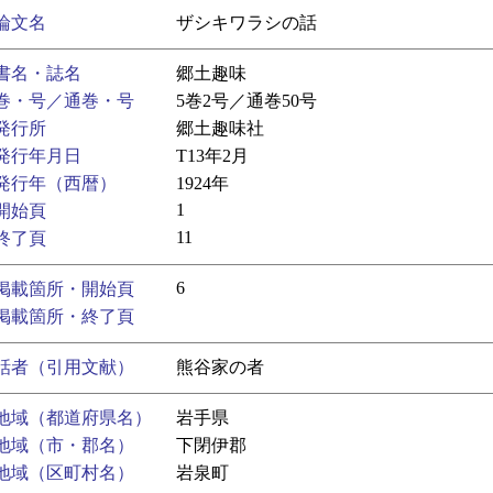
論文名
ザシキワラシの話
書名・誌名
郷土趣味
巻・号／通巻・号
5巻2号／通巻50号
発行所
郷土趣味社
発行年月日
T13年2月
発行年（西暦）
1924年
1
開始頁
11
終了頁
6
掲載箇所・開始頁
掲載箇所・終了頁
話者（引用文献）
熊谷家の者
地域（都道府県名）
岩手県
地域（市・郡名）
下閉伊郡
地域（区町村名）
岩泉町