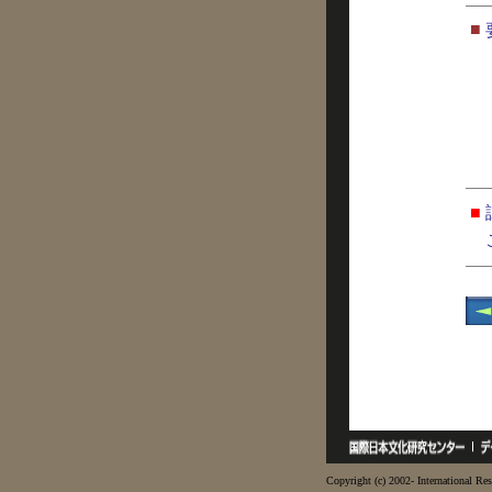
■
■
Copyright (c) 2002- International Res