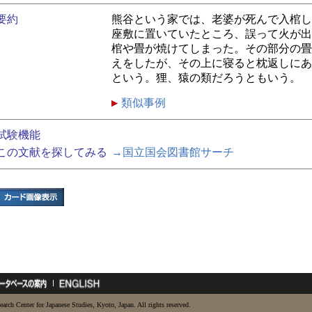
要約
熊谷という家では、老婆が死んで入棺し
座敷に置いていたところ、誤って火が出
棺や畳が焼けてしまった。その部分の畳
えをしたが、その上に寝ると枕返しにあ
という。狸、猿の類だろうともいう。
類似事例
試験機能
この文献を探してみる
→国立国会図書館サーチ
earch Center for Japanese Studies, Kyoto, Japan. All rights reserved.