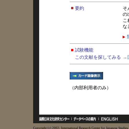
■
要約
そ
の
こ
な
■
試験機能
この文献を探してみる
→
（内部利用者のみ）
Copyright (c) 2002- International Research Center for Japanese Studies, 