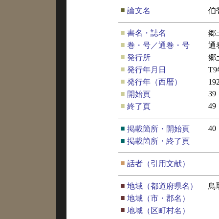
■
論文名
伯
■
書名・誌名
郷
■
巻・号／通巻・号
通
■
発行所
郷
■
発行年月日
T
■
発行年（西暦）
19
■
39
開始頁
■
49
終了頁
■
40
掲載箇所・開始頁
■
掲載箇所・終了頁
■
話者（引用文献）
■
地域（都道府県名）
鳥
■
地域（市・郡名）
■
地域（区町村名）