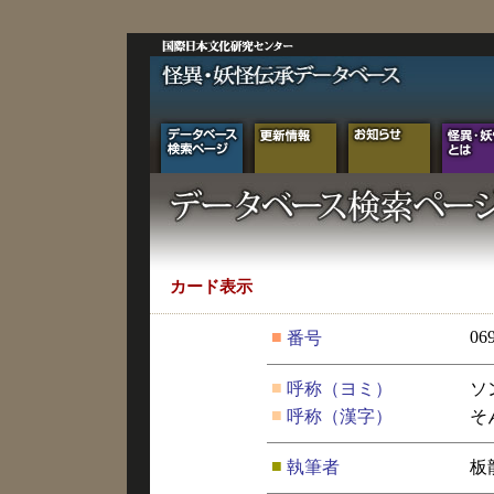
カード表示
■
06
番号
■
呼称（ヨミ）
ソ
■
呼称（漢字）
そ
■
執筆者
板