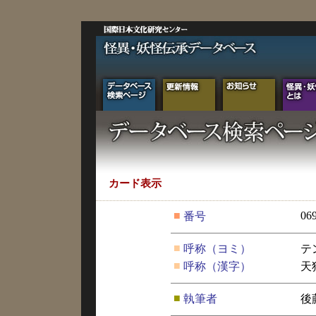
カード表示
■
06
番号
■
呼称（ヨミ）
テ
■
呼称（漢字）
天
■
執筆者
後