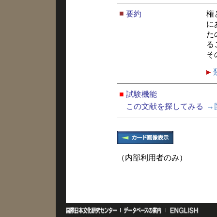
■
要約
権
に
た
る
そ
■
試験機能
この文献を探してみる
→
（内部利用者のみ）