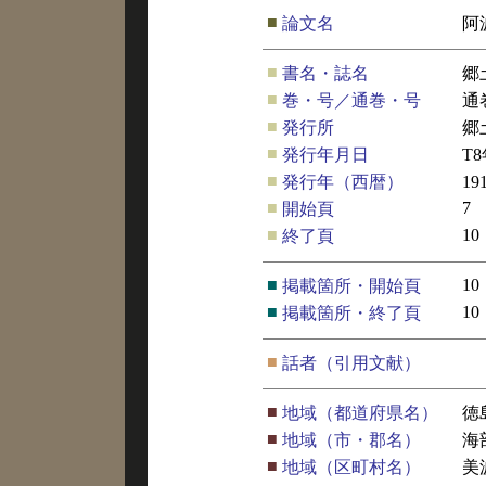
■
論文名
阿
■
書名・誌名
郷
■
巻・号／通巻・号
通
■
発行所
郷
■
発行年月日
T
■
発行年（西暦）
19
■
7
開始頁
■
10
終了頁
■
10
掲載箇所・開始頁
■
10
掲載箇所・終了頁
■
話者（引用文献）
■
地域（都道府県名）
徳
■
地域（市・郡名）
海
■
地域（区町村名）
美