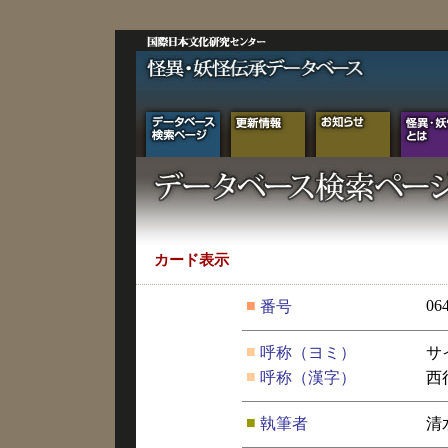
カード表示
■
06
番号
■
呼称（ヨミ）
サ
■
呼称（漢字）
西
■
執筆者
清