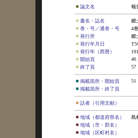
■
論文名
報
■
書名・誌名
郷
■
巻・号／通巻・号
4
■
発行所
郷
■
発行年月日
T
■
発行年（西暦）
19
■
46
開始頁
■
57
終了頁
■
51
掲載箇所・開始頁
■
掲載箇所・終了頁
■
話者（引用文献）
■
地域（都道府県名）
島
■
地域（市・郡名）
■
地域（区町村名）