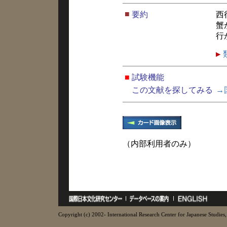
■
要約
西
蟹
行
■
試験機能
この文献を探してみる
→
（内部利用者のみ）
Copyright (c) 2002- International Research Center for Japanese Studies, 