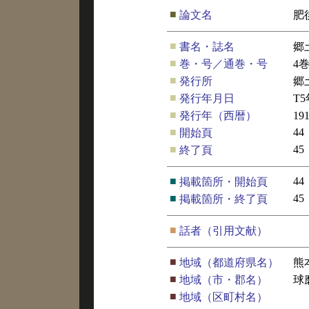
■
論文名
肥
■
書名・誌名
郷
■
巻・号／通巻・号
4
■
発行所
郷
■
発行年月日
T
■
発行年（西暦）
19
■
44
開始頁
■
45
終了頁
■
44
掲載箇所・開始頁
■
45
掲載箇所・終了頁
■
話者（引用文献）
■
地域（都道府県名）
熊
■
地域（市・郡名）
球
■
地域（区町村名）