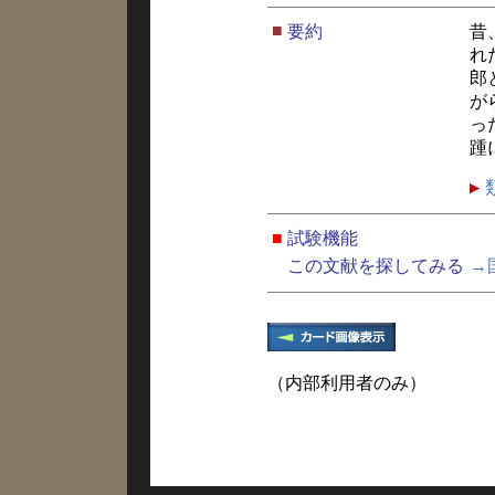
■
要約
昔
れ
郎
が
っ
踵
■
試験機能
この文献を探してみる
→
（内部利用者のみ）