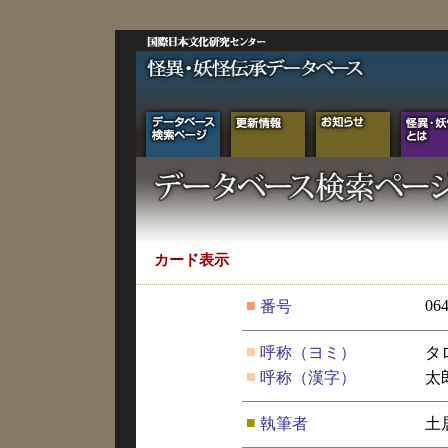
カード表示
■
06
番号
■
呼称（ヨミ）
タ
■
呼称（漢字）
太
■
執筆者
土