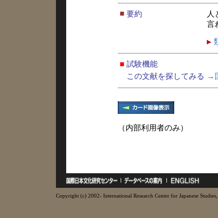
■
要約
人
言
■
試験機能
この文献を探してみる
→
（内部利用者のみ）
Copyright (c) 2002- International Research Center for Japanese Studies, 