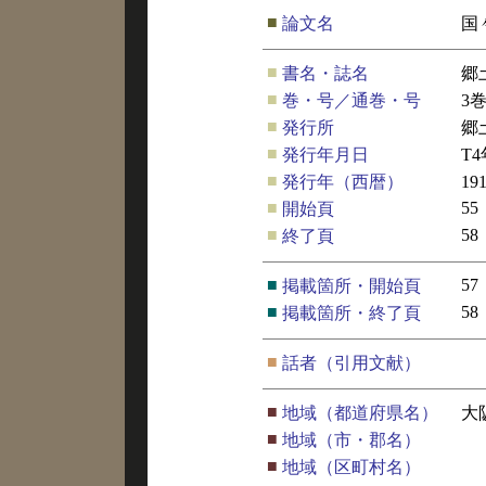
■
論文名
国
■
書名・誌名
郷
■
巻・号／通巻・号
3
■
発行所
郷
■
発行年月日
T
■
発行年（西暦）
19
■
55
開始頁
■
58
終了頁
■
57
掲載箇所・開始頁
■
58
掲載箇所・終了頁
■
話者（引用文献）
■
地域（都道府県名）
大
■
地域（市・郡名）
■
地域（区町村名）