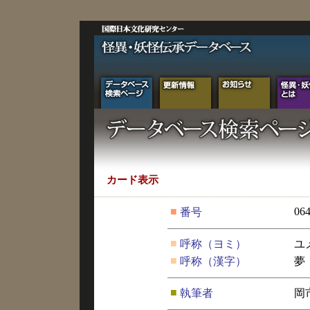
カード表示
■
06
番号
■
呼称（ヨミ）
ユ
■
呼称（漢字）
夢
■
執筆者
岡