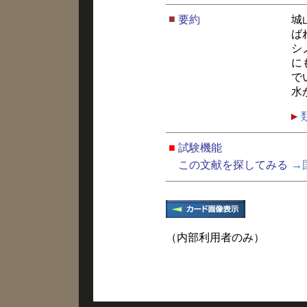
■
要約
城
ば
シ
に
で
水
■
試験機能
この文献を探してみる
→
（内部利用者のみ）