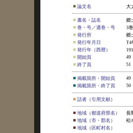
■
論文名
大
■
書名・誌名
郷
■
巻・号／通巻・号
3
■
発行所
郷
■
発行年月日
T
■
発行年（西暦）
19
■
49
開始頁
■
51
終了頁
■
49
掲載箇所・開始頁
■
50
掲載箇所・終了頁
■
話者（引用文献）
■
地域（都道府県名）
長
■
地域（市・郡名）
松
■
地域（区町村名）