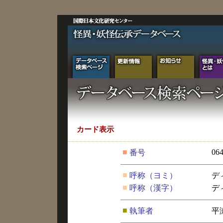
カード表示
■
06
番号
■
呼称（ヨミ）
デ
■
呼称（漢字）
デ
■
執筆者
平